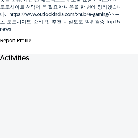
토토사이트 선택에 꼭 필요한 내용을 한 번에 정리했습니
다.   https://www.outlookindia.com/xhub/e-gaming/스포
츠-토토사이트-순위-및-추천-사설토토-먹튀검증-top15-
news
Report Profile ...
Activities