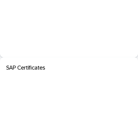
SAP Certificates