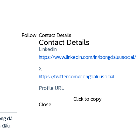
Follow
Contact Details
Contact Details
LinkedIn
https://www.linkedin.com/in/bongdaluusocial/
X
https://twitter.com/bongdaluusocial
Profile URL
Click to copy
Close
ng đá, 
 đấu. 