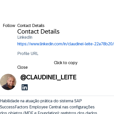
Follow
Contact Details
Contact Details
LinkedIn
https://www.linkedin.com/in/claudinei-leite-22a78b20/
Profile URL
Click to copy
Close
@
CLAUDINEI_LEITE
Habilidade na atuação prática do sistema SAP 
SuccessFactors Employee Central nas configurações 
dos objetos (MDF e Foundation); registros dos dados 